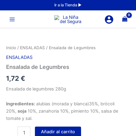
cantidad
Ir
Ir a la Tienda ►
al
Main
contenido
Menu
Ensalada
Inicio
/
ENSALADAS
/ Ensalada de Legumbres
de
ENSALADAS
Legumbres
cantidad
Ensalada de Legumbres
1,72
€
Ensalada de legumbres 280g
Ingredientes:
alubias (morada y blanca)35%, brócoli
20%,
soja
10%, zanahoria 10%, pimiento 10%, salsa de
tomate y sal.
Añadir al carrito