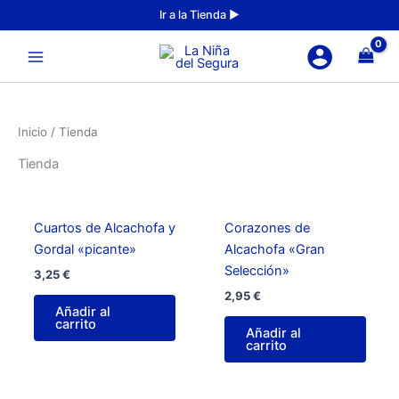
Ir
Ir a la Tienda ►
al
Main
contenido
Menu
Inicio
/ Tienda
Tienda
Cuartos de Alcachofa y
Corazones de
Gordal «picante»
Alcachofa «Gran
Selección»
3,25
€
2,95
€
Añadir al
carrito
Añadir al
carrito